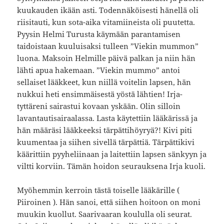
kuukauden ikään asti. Todennäköisesti hänellä oli
riisitauti, kun sota-aika vitamiineista oli puutetta.
Pyysin Helmi Turusta käymään parantamisen
taidoistaan kuuluisaksi tulleen ”Viekin mummon”
luona. Maksoin Helmille päivä palkan ja niin hän
lähti apua hakemaan. ”Viekin mummo” antoi
sellaiset lääkkeet, kun niillä voitelin lapsen, hän
nukkui heti ensimmäisestä yöstä lähtien! Irja-
tyttäreni sairastui kovaan yskään. Olin silloin
lavantautisairaalassa. Lasta käytettiin lääkärissä ja
hän määräsi lääkkeeksi tärpättihöyryä?! Kivi piti
kuumentaa ja siihen sivellä tärpättiä. Tärpättikivi
käärittiin pyyheliinaan ja laitettiin lapsen sänkyyn ja
viltti korviin. Tämän hoidon seurauksena Irja kuoli.
Myöhemmin kerroin tästä toiselle lääkärille (
Piiroinen ). Hän sanoi, että siihen hoitoon on moni
muukin kuollut. Saarivaaran koululla oli seurat.