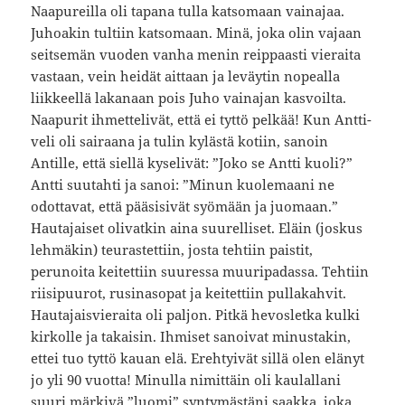
Naapureilla oli tapana tulla katsomaan vainajaa.
Juhoakin tultiin katsomaan. Minä, joka olin vajaan
seitsemän vuoden vanha menin reippaasti vieraita
vastaan, vein heidät aittaan ja leväytin nopealla
liikkeellä lakanaan pois Juho vainajan kasvoilta.
Naapurit ihmettelivät, että ei tyttö pelkää! Kun Antti-
veli oli sairaana ja tulin kylästä kotiin, sanoin
Antille, että siellä kyselivät: ”Joko se Antti kuoli?”
Antti suutahti ja sanoi: ”Minun kuolemaani ne
odottavat, että pääsisivät syömään ja juomaan.”
Hautajaiset olivatkin aina suurelliset. Eläin (joskus
lehmäkin) teurastettiin, josta tehtiin paistit,
perunoita keitettiin suuressa muuripadassa. Tehtiin
riisipuurot, rusinasopat ja keitettiin pullakahvit.
Hautajaisvieraita oli paljon. Pitkä hevosletka kulki
kirkolle ja takaisin. Ihmiset sanoivat minustakin,
ettei tuo tyttö kauan elä. Erehtyivät sillä olen elänyt
jo yli 90 vuotta! Minulla nimittäin oli kaulallani
suuri märkivä ”luomi” syntymästäni saakka, joka