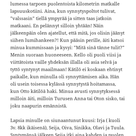
lumessa tarpoen puolentoista kilometrin matkalle
lapsuuskotiini. Aina, kun synnytyspoltot tulivat,
”valssasin” tiellä ympyrää ja sitten taas jatkoin
matkaani. En pelännyt silloin yhtään! Näin
jälkeenpäin olen ajatellut, että mitä, jos olisin jäänyt
siihen lumihankeen?! Kun pääsin perille, äiti katsoi
minua kummissaan ja kysyi: ”Mitä sinä tänne tulit?”
Menin suoraan huoneeseen. Kello oli puoli viisi ja
viittätoista vaille yhdeksän illalla oli asia selvä ja
tyttö syntynyt maailmaan! Kätilö ei koskaan ehtinyt
paikalle, kun minulla oli synnyttämisen aika. Hän
oli usein toisessa kylässä synnytystä hoitamassa,
kun Otto kätilöä haki. Minua avusti synnytyksessä
milloin äiti, milloin Turusen Anna tai Oton sisko, tai
joku naapurin emännistä.
Lapsia minulle on siunaantunut kuusi: Irja ( kuoli
3v. 8kk ikäisenä), Seija, Oiva, Sinikka, Olavi ja Tuula.
Syntymänsä jälkeen Seija itki aina kahden ja puolen