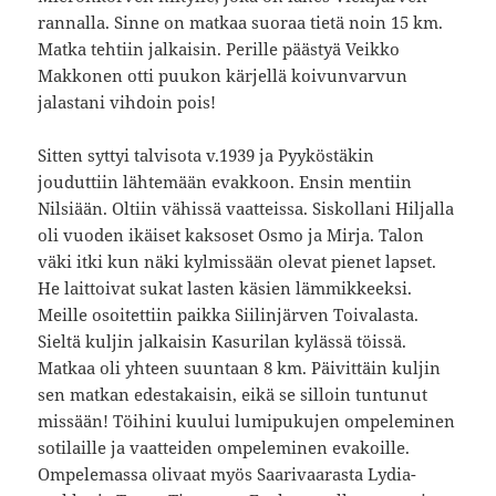
rannalla. Sinne on matkaa suoraa tietä noin 15 km.
Matka tehtiin jalkaisin. Perille päästyä Veikko
Makkonen otti puukon kärjellä koivunvarvun
jalastani vihdoin pois!
Sitten syttyi talvisota v.1939 ja Pyyköstäkin
jouduttiin lähtemään evakkoon. Ensin mentiin
Nilsiään. Oltiin vähissä vaatteissa. Siskollani Hiljalla
oli vuoden ikäiset kaksoset Osmo ja Mirja. Talon
väki itki kun näki kylmissään olevat pienet lapset.
He laittoivat sukat lasten käsien lämmikkeeksi.
Meille osoitettiin paikka Siilinjärven Toivalasta.
Sieltä kuljin jalkaisin Kasurilan kylässä töissä.
Matkaa oli yhteen suuntaan 8 km. Päivittäin kuljin
sen matkan edestakaisin, eikä se silloin tuntunut
missään! Töihini kuului lumipukujen ompeleminen
sotilaille ja vaatteiden ompeleminen evakoille.
Ompelemassa olivaat myös Saarivaarasta Lydia-