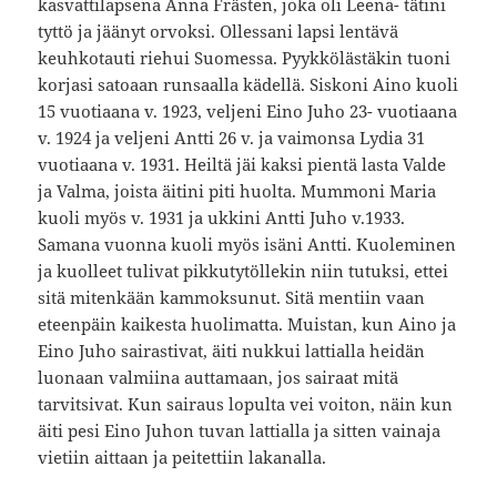
kasvattilapsena Anna Frästen, joka oli Leena- tätini
tyttö ja jäänyt orvoksi. Ollessani lapsi lentävä
keuhkotauti riehui Suomessa. Pyykkölästäkin tuoni
korjasi satoaan runsaalla kädellä. Siskoni Aino kuoli
15 vuotiaana v. 1923, veljeni Eino Juho 23- vuotiaana
v. 1924 ja veljeni Antti 26 v. ja vaimonsa Lydia 31
vuotiaana v. 1931. Heiltä jäi kaksi pientä lasta Valde
ja Valma, joista äitini piti huolta. Mummoni Maria
kuoli myös v. 1931 ja ukkini Antti Juho v.1933.
Samana vuonna kuoli myös isäni Antti. Kuoleminen
ja kuolleet tulivat pikkutytöllekin niin tutuksi, ettei
sitä mitenkään kammoksunut. Sitä mentiin vaan
eteenpäin kaikesta huolimatta. Muistan, kun Aino ja
Eino Juho sairastivat, äiti nukkui lattialla heidän
luonaan valmiina auttamaan, jos sairaat mitä
tarvitsivat. Kun sairaus lopulta vei voiton, näin kun
äiti pesi Eino Juhon tuvan lattialla ja sitten vainaja
vietiin aittaan ja peitettiin lakanalla.