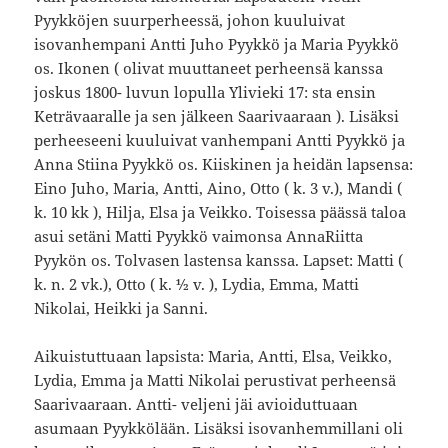
Pyykköjen suurperheessä, johon kuuluivat
isovanhempani Antti Juho Pyykkö ja Maria Pyykkö
os. Ikonen ( olivat muuttaneet perheensä kanssa
joskus 1800- luvun lopulla Ylivieki 17: sta ensin
Keträvaaralle ja sen jälkeen Saarivaaraan ). Lisäksi
perheeseeni kuuluivat vanhempani Antti Pyykkö ja
Anna Stiina Pyykkö os. Kiiskinen ja heidän lapsensa:
Eino Juho, Maria, Antti, Aino, Otto ( k. 3 v.), Mandi (
k. 10 kk ), Hilja, Elsa ja Veikko. Toisessa päässä taloa
asui setäni Matti Pyykkö vaimonsa AnnaRiitta
Pyykön os. Tolvasen lastensa kanssa. Lapset: Matti (
k. n. 2 vk.), Otto ( k. ½ v. ), Lydia, Emma, Matti
Nikolai, Heikki ja Sanni.
Aikuistuttuaan lapsista: Maria, Antti, Elsa, Veikko,
Lydia, Emma ja Matti Nikolai perustivat perheensä
Saarivaaraan. Antti- veljeni jäi avioiduttuaan
asumaan Pyykkölään. Lisäksi isovanhemmillani oli