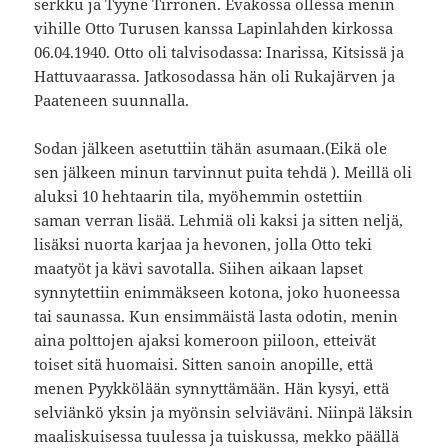
serkku ja Tyyne Tirronen. Evakossa ollessa menin
vihille Otto Turusen kanssa Lapinlahden kirkossa
06.04.1940. Otto oli talvisodassa: Inarissa, Kitsissä ja
Hattuvaarassa. Jatkosodassa hän oli Rukajärven ja
Paateneen suunnalla.
Sodan jälkeen asetuttiin tähän asumaan.(Eikä ole
sen jälkeen minun tarvinnut puita tehdä ). Meillä oli
aluksi 10 hehtaarin tila, myöhemmin ostettiin
saman verran lisää. Lehmiä oli kaksi ja sitten neljä,
lisäksi nuorta karjaa ja hevonen, jolla Otto teki
maatyöt ja kävi savotalla. Siihen aikaan lapset
synnytettiin enimmäkseen kotona, joko huoneessa
tai saunassa. Kun ensimmäistä lasta odotin, menin
aina polttojen ajaksi komeroon piiloon, etteivät
toiset sitä huomaisi. Sitten sanoin anopille, että
menen Pyykkölään synnyttämään. Hän kysyi, että
selviänkö yksin ja myönsin selviäväni. Niinpä läksin
maaliskuisessa tuulessa ja tuiskussa, mekko päällä