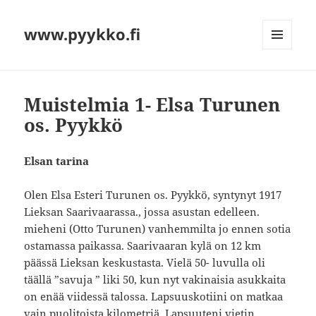
www.pyykko.fi
VALIKKO
JA
VIMPAIMET
Muistelmia 1- Elsa Turunen
os. Pyykkö
Elsan tarina
Olen Elsa Esteri Turunen os. Pyykkö, syntynyt 1917
Lieksan Saarivaarassa., jossa asustan edelleen.
mieheni (Otto Turunen) vanhemmilta jo ennen sotia
ostamassa paikassa. Saarivaaran kylä on 12 km
päässä Lieksan keskustasta. Vielä 50- luvulla oli
täällä ”savuja ” liki 50, kun nyt vakinaisia asukkaita
on enää viidessä talossa. Lapsuuskotiini on matkaa
vain puolitoista kilometriä. Lapsuuteni vietin