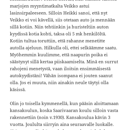
marjojen myyntimatkalta Veikko astui
lasinsirpaleeseen. Silloin Heikki sanoi, että nyt
Veikko ei voi kävellä, siis otetaan auto ja mennään
sillä kotiin. Niin tehtiinkin ja huristeltiin auton
kyydissä kotia kohti, taksa oli 5 mk henkilöltä.
Kotiin tultua toruttiin, että rahanne menetitte
autolla ajeluun. Hilkulla oli, ettei selkäämme saatu.
Myöhemmin kuulimme, että naapurin poika ei
säästynyt sillä kertaa piiskaamiselta. Minä en surrut
rahojeni menetystä, vaan iloitsin ensimmäisestä
autokyydistäni! Vähän isompana ei jouten saanut
olla. Jos ei muuta, niin ainakin neule täytyi olla
käsissä.
Olin jo toisella kymmenellä, kun pääsin aloittamaan
kansakoulun, koska Saarivaaran koulu silloin vasta
rakennettiin (noin v.1930). Kansakoulua kävin 3
vuotta. Joululta siirryin aina seuraavalle luokalle.