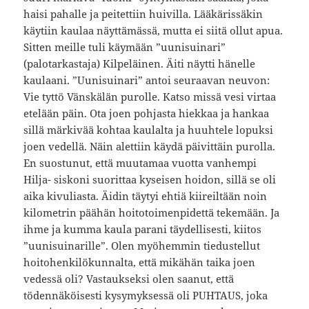
haisi pahalle ja peitettiin huivilla. Lääkärissäkin
käytiin kaulaa näyttämässä, mutta ei siitä ollut apua.
Sitten meille tuli käymään ”uunisuinari”
(palotarkastaja) Kilpeläinen. Äiti näytti hänelle
kaulaani. ”Uunisuinari” antoi seuraavan neuvon:
Vie tyttö Vänskälän purolle. Katso missä vesi virtaa
etelään päin. Ota joen pohjasta hiekkaa ja hankaa
sillä märkivää kohtaa kaulalta ja huuhtele lopuksi
joen vedellä. Näin alettiin käydä päivittäin purolla.
En suostunut, että muutamaa vuotta vanhempi
Hilja- siskoni suorittaa kyseisen hoidon, sillä se oli
aika kivuliasta. Äidin täytyi ehtiä kiireiltään noin
kilometrin päähän hoitotoimenpidettä tekemään. Ja
ihme ja kumma kaula parani täydellisesti, kiitos
”uunisuinarille”. Olen myöhemmin tiedustellut
hoitohenkilökunnalta, että mikähän taika joen
vedessä oli? Vastaukseksi olen saanut, että
tödennäköisesti kysymyksessä oli PUHTAUS, joka