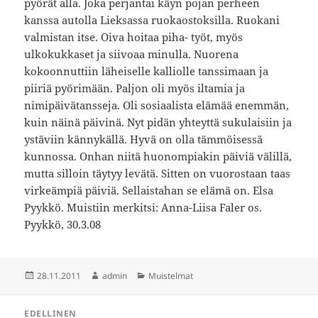
pyörät alla. Joka perjantai käyn pojan perheen
kanssa autolla Lieksassa ruokaostoksilla. Ruokani
valmistan itse. Oiva hoitaa piha- työt, myös
ulkokukkaset ja siivoaa minulla. Nuorena
kokoonnuttiin läheiselle kalliolle tanssimaan ja
piiriä pyörimään. Paljon oli myös iltamia ja
nimipäivätansseja. Oli sosiaalista elämää enemmän,
kuin näinä päivinä. Nyt pidän yhteyttä sukulaisiin ja
ystäviin kännykällä. Hyvä on olla tämmöisessä
kunnossa. Onhan niitä huonompiakin päiviä välillä,
mutta silloin täytyy levätä. Sitten on vuorostaan taas
virkeämpiä päiviä. Sellaistahan se elämä on. Elsa
Pyykkö. Muistiin merkitsi: Anna-Liisa Faler os.
Pyykkö, 30.3.08
Julkaistu
Kirjoittaja
Kategoriat
28.11.2011
admin
Muistelmat
Artikkelien
EDELLINEN