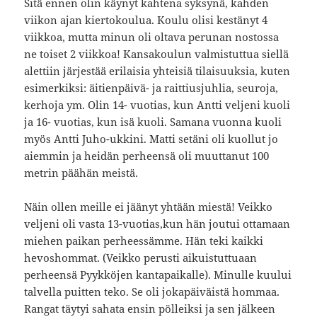
Sitä ennen olin käynyt kahtena syksynä, kahden
viikon ajan kiertokoulua. Koulu olisi kestänyt 4
viikkoa, mutta minun oli oltava perunan nostossa
ne toiset 2 viikkoa! Kansakoulun valmistuttua siellä
alettiin järjestää erilaisia yhteisiä tilaisuuksia, kuten
esimerkiksi: äitienpäivä- ja raittiusjuhlia, seuroja,
kerhoja ym. Olin 14- vuotias, kun Antti veljeni kuoli
ja 16- vuotias, kun isä kuoli. Samana vuonna kuoli
myös Antti Juho-ukkini. Matti setäni oli kuollut jo
aiemmin ja heidän perheensä oli muuttanut 100
metrin päähän meistä.
Näin ollen meille ei jäänyt yhtään miestä! Veikko
veljeni oli vasta 13-vuotias,kun hän joutui ottamaan
miehen paikan perheessämme. Hän teki kaikki
hevoshommat. (Veikko perusti aikuistuttuaan
perheensä Pyykköjen kantapaikalle). Minulle kuului
talvella puitten teko. Se oli jokapäiväistä hommaa.
Rangat täytyi sahata ensin pölleiksi ja sen jälkeen