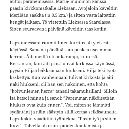
auttoi paranemisessa. Maria- mummon kanssa
pääsin kirkkomatkalle Lieksaan. Avojaloin käveltiin
Merilään saakka ( n.8,5 km.) ja sitten vasta laitettiin
kengät jalkaan. Yö vietettiin Lieksassa Saarelassa.
Sitten seuraavana päivänä käveltiin taas kotiin.
Lapsuudessani ruumiillinen kuritus oli yleisesti
käytössä. Samana päivänä sain piiskaa useamman
kerran. Äiti meillä oli ankarampi, kuin isä.
Kerrankin, kun äiti ja isä olivat kirkossa käymässä,
pyysin Hiljaa leikkaamaan hiukseni. Hilja teki työtä
käskettyä. Kun vanhempani tulivat kirkosta ja äiti
näki hiukseni, oli hän sen näköinen, että kohta
”koivuniemen herra” tanssii takamuksillani. Silloin
isä katsoi minua ja sanoi: ”Paremman näköisethän
hiukset ovat kuin ennen”. Voi, miten se lämmitti
sydäntäni ja näin säästyin sillä kertaa selkäsaunalta.
Lapsiltakin vaadittiin työntekoa: ”Ensin työ ja sitten
huvi”. Talvella oli esim. puiden kantamista ja