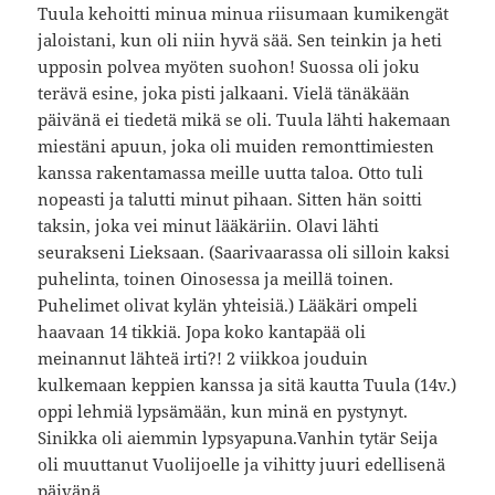
Tuula kehoitti minua minua riisumaan kumikengät
jaloistani, kun oli niin hyvä sää. Sen teinkin ja heti
upposin polvea myöten suohon! Suossa oli joku
terävä esine, joka pisti jalkaani. Vielä tänäkään
päivänä ei tiedetä mikä se oli. Tuula lähti hakemaan
miestäni apuun, joka oli muiden remonttimiesten
kanssa rakentamassa meille uutta taloa. Otto tuli
nopeasti ja talutti minut pihaan. Sitten hän soitti
taksin, joka vei minut lääkäriin. Olavi lähti
seurakseni Lieksaan. (Saarivaarassa oli silloin kaksi
puhelinta, toinen Oinosessa ja meillä toinen.
Puhelimet olivat kylän yhteisiä.) Lääkäri ompeli
haavaan 14 tikkiä. Jopa koko kantapää oli
meinannut lähteä irti?! 2 viikkoa jouduin
kulkemaan keppien kanssa ja sitä kautta Tuula (14v.)
oppi lehmiä lypsämään, kun minä en pystynyt.
Sinikka oli aiemmin lypsyapuna.Vanhin tytär Seija
oli muuttanut Vuolijoelle ja vihitty juuri edellisenä
päivänä.