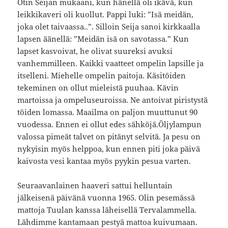
Otin Seijan mukaani, kun hänellä oli ikävä, kun
leikkikaveri oli kuollut. Pappi luki: ”Isä meidän,
joka olet taivaassa..”. Silloin Seija sanoi kirkkaalla
lapsen äänellä: ”Meidän isä on savotassa.” Kun
lapset kasvoivat, he olivat suureksi avuksi
vanhemmilleen. Kaikki vaatteet ompelin lapsille ja
itselleni. Miehelle ompelin paitoja. Käsitöiden
tekeminen on ollut mieleistä puuhaa. Kävin
martoissa ja ompeluseuroissa. Ne antoivat piristystä
töiden lomassa. Maailma on paljon muuttunut 90
vuodessa. Ennen ei ollut edes sähköjä.Öljylampun
valossa pimeät talvet on pitänyt selvitä. Ja pesu on
nykyisin myös helppoa, kun ennen piti joka päivä
kaivosta vesi kantaa myös pyykin pesua varten.
Seuraavanlainen haaveri sattui helluntain
jälkeisenä päivänä vuonna 1965. Olin pesemässä
mattoja Tuulan kanssa läheisellä Tervalammella.
Lähdimme kantamaan pestyä mattoa kuivumaan.