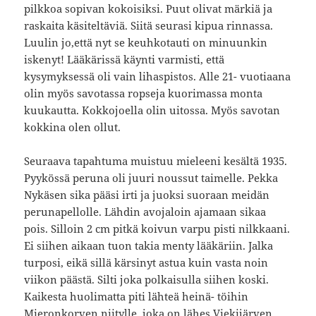
pilkkoa sopivan kokoisiksi. Puut olivat märkiä ja
raskaita käsiteltäviä. Siitä seurasi kipua rinnassa.
Luulin jo,että nyt se keuhkotauti on minuunkin
iskenyt! Lääkärissä käynti varmisti, että
kysymyksessä oli vain lihaspistos. Alle 21- vuotiaana
olin myös savotassa ropseja kuorimassa monta
kuukautta. Kokkojoella olin uitossa. Myös savotan
kokkina olen ollut.
Seuraava tapahtuma muistuu mieleeni kesältä 1935.
Pyykössä peruna oli juuri noussut taimelle. Pekka
Nykäsen sika pääsi irti ja juoksi suoraan meidän
perunapellolle. Lähdin avojaloin ajamaan sikaa
pois. Silloin 2 cm pitkä koivun varpu pisti nilkkaani.
Ei siihen aikaan tuon takia menty lääkäriin. Jalka
turposi, eikä sillä kärsinyt astua kuin vasta noin
viikon päästä. Silti joka polkaisulla siihen koski.
Kaikesta huolimatta piti lähteä heinä- töihin
Mieronkorven niitylle, joka on lähes Viekijärven