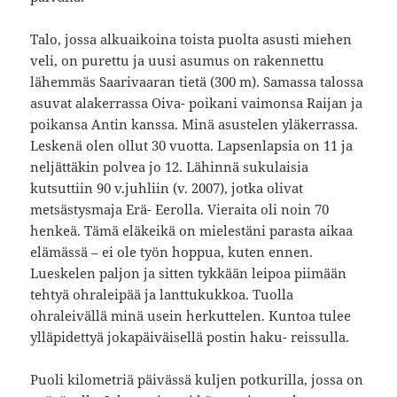
Talo, jossa alkuaikoina toista puolta asusti miehen
veli, on purettu ja uusi asumus on rakennettu
lähemmäs Saarivaaran tietä (300 m). Samassa talossa
asuvat alakerrassa Oiva- poikani vaimonsa Raijan ja
poikansa Antin kanssa. Minä asustelen yläkerrassa.
Leskenä olen ollut 30 vuotta. Lapsenlapsia on 11 ja
neljättäkin polvea jo 12. Lähinnä sukulaisia
kutsuttiin 90 v.juhliin (v. 2007), jotka olivat
metsästysmaja Erä- Eerolla. Vieraita oli noin 70
henkeä. Tämä eläkeikä on mielestäni parasta aikaa
elämässä – ei ole työn hoppua, kuten ennen.
Lueskelen paljon ja sitten tykkään leipoa piimään
tehtyä ohraleipää ja lanttukukkoa. Tuolla
ohraleivällä minä usein herkuttelen. Kuntoa tulee
ylläpidettyä jokapäiväisellä postin haku- reissulla.
Puoli kilometriä päivässä kuljen potkurilla, jossa on