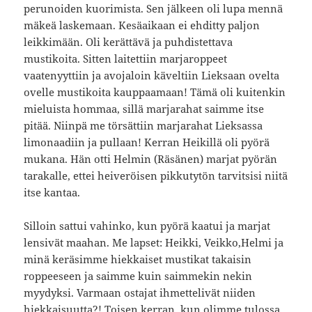
perunoiden kuorimista. Sen jälkeen oli lupa mennä
mäkeä laskemaan. Kesäaikaan ei ehditty paljon
leikkimään. Oli kerättävä ja puhdistettava
mustikoita. Sitten laitettiin marjaroppeet
vaatenyyttiin ja avojaloin käveltiin Lieksaan ovelta
ovelle mustikoita kauppaamaan! Tämä oli kuitenkin
mieluista hommaa, sillä marjarahat saimme itse
pitää. Niinpä me törsättiin marjarahat Lieksassa
limonaadiin ja pullaan! Kerran Heikillä oli pyörä
mukana. Hän otti Helmin (Räsänen) marjat pyörän
tarakalle, ettei heiveröisen pikkutytön tarvitsisi niitä
itse kantaa.
Silloin sattui vahinko, kun pyörä kaatui ja marjat
lensivät maahan. Me lapset: Heikki, Veikko,Helmi ja
minä keräsimme hiekkaiset mustikat takaisin
roppeeseen ja saimme kuin saimmekin nekin
myydyksi. Varmaan ostajat ihmettelivät niiden
hiekkaisuutta?! Toisen kerran, kun olimme tulossa