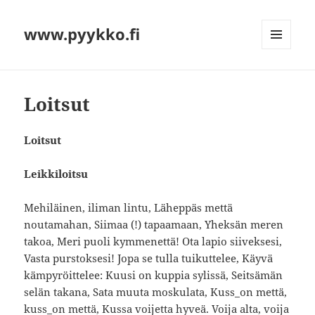
www.pyykko.fi
VALIKKO
JA
VIMPAIMET
Loitsut
Loitsut
Leikkiloitsu
Mehiläinen, iliman lintu, Läheppäs mettä
noutamahan, Siimaa (!) tapaamaan, Yheksän meren
takoa, Meri puoli kymmenettä! Ota lapio siiveksesi,
Vasta purstoksesi! Jopa se tulla tuikuttelee, Käyvä
kämpyröittelee: Kuusi on kuppia sylissä, Seitsämän
selän takana, Sata muuta moskulata, Kuss_on mettä,
kuss_on mettä, Kussa voijetta hyveä. Voija alta, voija