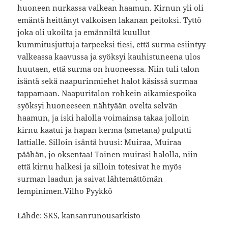
huoneen nurkassa valkean haamun. Kirnun yli oli
emäntä heittänyt valkoisen lakanan peitoksi. Tyttö
joka oli ukoilta ja emänniltä kuullut
kummitusjuttuja tarpeeksi tiesi, että surma esiintyy
valkeassa kaavussa ja syöksyi kauhistuneena ulos
huutaen, että surma on huoneessa. Niin tuli talon
isäntä sekä naapurinmiehet halot käsissä surmaa
tappamaan. Naapuritalon rohkein aikamiespoika
syöksyi huoneeseen nähtyään ovelta selvän
haamun, ja iski halolla voimainsa takaa jolloin
kirnu kaatui ja hapan kerma (smetana) pulputti
lattialle. Silloin isäntä huusi: Muiraa, Muiraa
päähän, jo oksentaa! Toinen muirasi halolla, niin
että kirnu halkesi ja silloin totesivat he myös
surman laadun ja saivat lähtemättömän
lempinimen.Vilho Pyykkö
Lähde: SKS, kansanrunousarkisto