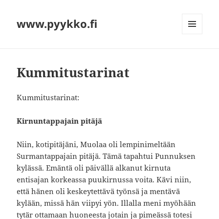
www.pyykko.fi
VALIKKO
JA
VIMPAIMET
Kummitustarinat
Kummitustarinat:
Kirnuntappajain pitäjä
Niin, kotipitäjäni, Muolaa oli lempinimeltään
Surmantappajain pitäjä. Tämä tapahtui Punnuksen
kylässä. Emäntä oli päivällä alkanut kirnuta
entisajan korkeassa puukirnussa voita. Kävi niin,
että hänen oli keskeytettävä työnsä ja mentävä
kylään, missä hän viipyi yön. Illalla meni myöhään
tytär ottamaan huoneesta jotain ja pimeässä totesi