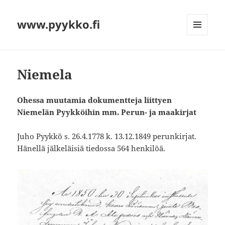
www.pyykko.fi
VALIKKO
JA
VIMPAIMET
Niemela
Ohessa muutamia dokumentteja liittyen
Niemelän Pyykköihin mm. Perun- ja maakirjat
Juho Pyykkö s. 26.4.1778 k. 13.12.1849 perunkirjat.
Hänellä jälkeläisiä tiedossa 564 henkilöä.