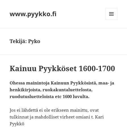
www.pyykko.fi
VALIKKO
JA
VIMPAIMET
Tekijä:
Pyko
Kainuu Pyykköset 1600-1700
Ohessa mainintoja Kainuun Pyykkösistä, maa- ja
henkikirjoista, ruokakuntaluettelosta,
ruodutusluetteloista etc 1600 luvulta.
Jos ei lähdettä ei ole erikseen mainittu, ovat
tulkinnat ja mahdolliset virheet omiani t. Kari
Pyykkö