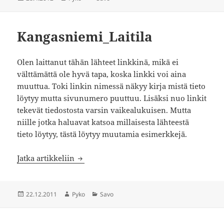
Kangasniemi_Laitila
Olen laittanut tähän lähteet linkkinä, mikä ei
välttämättä ole hyvä tapa, koska linkki voi aina
muuttua. Toki linkin nimessä näkyy kirja mistä tieto
löytyy mutta sivunumero puuttuu. Lisäksi nuo linkit
tekevät tiedostosta varsin vaikealukuisen. Mutta
niille jotka haluavat katsoa millaisesta lähteestä
tieto löytyy, tästä löytyy muutamia esimerkkejä.
Kangasniemi_Laitila
Jatka artikkeliin
Julkaistu
Kirjoittaja
Kategoriat
22.12.2011
Pyko
Savo