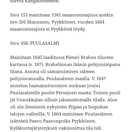
siirtoa Kangasniemeen.
Sivu 155 mainitaan 1561 maanomistajissa anekin
nro 201 Manninen, Pyykkönen, vuoden 1664
maanomistajista ei Pyykköstä löydy.
Sivu 458: PUULASALMI
Mainitaan 1645 laaditussa Pietari Brahen tilusten
kartassa (s. 107). Brahelinnan läänin pohjoisimpana
tilana. Asuma oli samannimisen salmen
pohjoisrannalla, Puulasalmen maalla. V. 1647
annetun laamannituomion mukaan joutui
Puulasalmelle puolet Persejoen maata: Toinen puoli
jäi Unnukkalan silloin jakamattomalle tilalle. Alue
oli siis ilmeisesti nykyisten Piipan ja Soipukan
talojen vaiheilla. V. 1664 mainitaan Puulasalmen
isäntänä Paavo Paavonpoika Pyykkönen.
Kyläkuntajärjestyksen vakiinnittua tila tuli