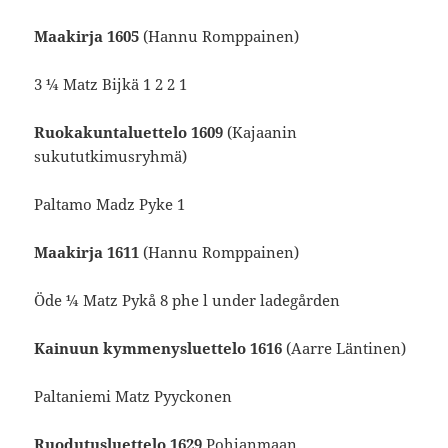
Maakirja 1605
(Hannu Romppainen)
3 ¼ Matz Bijkä 1 2 2 1
Ruokakuntaluettelo 1609
(Kajaanin
sukututkimusryhmä)
Paltamo Madz Pyke 1
Maakirja 1611
(Hannu Romppainen)
Öde ¼ Matz Pykå 8 phe l under ladegården
Kainuun kymmenysluettelo 1616
(Aarre Läntinen)
Paltaniemi Matz Pyyckonen
Ruodutusluettelo 1629
Pohjanmaan