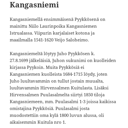
Kangasniemi
Kangasniemellä ensimmäisenä Pyykkösenä on
mainittu Niilo Laurinpoika Kangasniemen
Istrualassa. Viipurin karjalaiset kotona ja
maailmalla 1541-1620 Veijo Saloheimo.
Kangasniemeltä löytyy Juho Pyykkösen k.
27.8.1699 jälkeläisiä, Juhon sukunimi on kuolleiden
kirjassa Pyykoin. Muita Pyykkösiä ei
Kangasniemen kuolleista 1684-1715 löydy, joten
Juho luultavammin on tullut jostain muualta,
luultavammin Hirvensalmen Kuitulasta. Lisäksi
Hirvensalmen Puulasalmelta siirtyi 1850 tiloja
Kangasniemeen, mm. Puulasalmi 1-3 joissa kaikissa
omistajina Pyykkösiä. Puulasalmi josta
muodostettiin oma kylä 1800 luvun alussa, oli
aikaisemmin Kuitula nro 1.