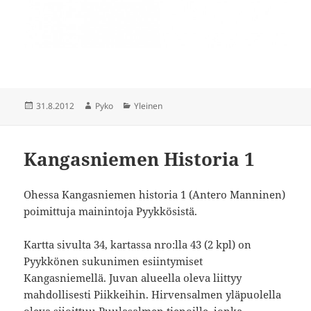
Julkaistu
Kirjoittaja
Kategoriat
31.8.2012
Pyko
Yleinen
Kangasniemen Historia 1
Ohessa Kangasniemen historia 1 (Antero Manninen)
poimittuja mainintoja Pyykkösistä.
Kartta sivulta 34, kartassa nro:lla 43 (2 kpl) on
Pyykkönen sukunimen esiintymiset
Kangasniemellä. Juvan alueella oleva liittyy
mahdollisesti Piikkeihin. Hirvensalmen yläpuolella
oleva sijoittuu Puulasalmen tienoille, jonka