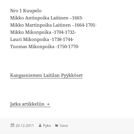
Nro 1 Kuupelo
Mikko Antinpoika Laitinen –1663-
Mikko Martinpoika Laitinen –1664-1701-
Mikko Mikonpoika -1704-1732-
Lauri Mikonpoika -1738-1744-
Tuomas Mikonpoika -1750-1770-
Kangasniemen Laitilan Pyykköset
Kangasniemi
Jatka artikkeliin
Julkaistu
Kirjoittaja
Kategoriat
20.12.2011
Pyko
Savo