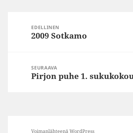
Artikkelien
selaus
EDELLINEN
2009 Sotkamo
Edellinen
artikkeli:
SEURAAVA
Pirjon puhe 1. sukukoko
Seuraava
artikkeli:
Voimanlähteenä WordPress