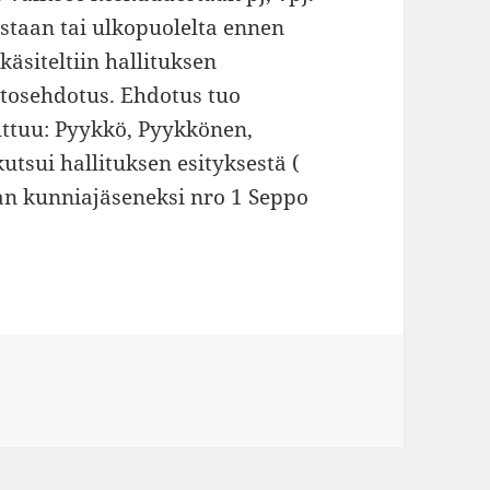
estaan tai ulkopuolelta ennen
siteltiin hallituksen
osehdotus. Ehdotus tuo
ttuu: Pyykkö, Pyykkönen,
tsui hallituksen esityksestä (
ran kunniajäseneksi nro 1 Seppo