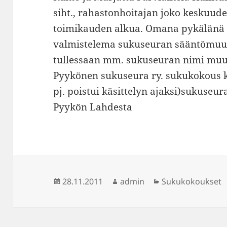
siht., rahastonhoitajan joko keskuud
toimikauden alkua. Omana pykälänä kä
valmistelema sukuseuran sääntömuut
tullessaan mm. sukuseuran nimi muu
Pyykönen sukuseura ry. sukukokous ku
pj. poistui käsittelyn ajaksi)sukuseu
Pyykön Lahdesta
Julkaistu
Kirjoittaja
Kategoriat
28.11.2011
admin
Sukukokoukset