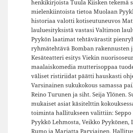
henkikirjoista Tuula Kiisken tekemä 
mielenkiintoista tietoa Muolaan Pyy
historiaa valotti kotiseutuneuvos Matt
lauluesityksistä vastasi Valtimon laul
Pyykön laatimat tehtävärastit pienry
ryhmätehtävä Bomban rakennusten ja
Kesäteatteri esitys Viekin nuorisos
maalaiskomedia mutterisoppaa tuode
väliset ristiriidat päätti hauskasti oh
Varsinainen sukukokous samassa paik
Reino Turunen ja siht. Seija Ylönen.
mukaiset asiat käsitelttin kokoukses
toiminta hallitukseen valittiin: Sep
Pyykkö Lehmosta, Veikko Pyykönen, 
Rumo ja Marjatta Parviainen. Hallitus