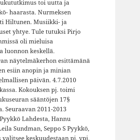
sukututkimus toi uutta ja
kkö- haarasta. Nurmeksen
i Hiltunen. Musiikki- ja
uset yhtye. Tule tutuksi Pirjo
hmissä oli mieluisa
 luonnon keskellä.
euran näytelmäkerhon esittämänä
n esiin anopin ja minian
jelmallisen päivän. 4.7.2010
assa. Kokouksen pj. toimi
 Sukuseuran sääntöjen 17§
sa. Seuraavan 2011-2013
po Pyykkö Lahdesta, Hannu
Leila Sundman, Seppo S Pyykkö,
 valitsee keskuudestaan pj, vpj.