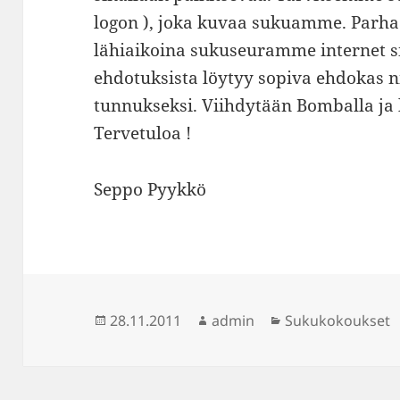
logon ), joka kuvaa sukuamme. Parha
lähiaikoina sukuseuramme internet siv
ehdotuksista löytyy sopiva ehdokas 
tunnukseksi. Viihdytään Bomballa ja 
Tervetuloa !
Seppo Pyykkö
Julkaistu
Kirjoittaja
Kategoriat
28.11.2011
admin
Sukukokoukset