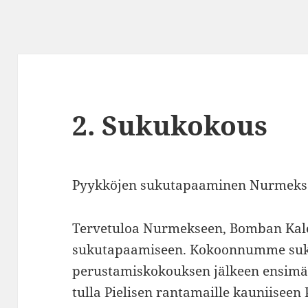
2. Sukukokous
Pyykköjen sukutapaaminen Nurmekse
Tervetuloa Nurmekseen, Bomban Kale
sukutapaamiseen. Kokoonnumme suku
perustamiskokouksen jälkeen ensimäi
tulla Pielisen rantamaille kauniiseen