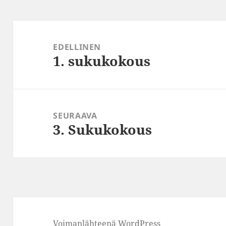
Artikkelien
selaus
EDELLINEN
1. sukukokous
Edellinen
artikkeli:
SEURAAVA
3. Sukukokous
Seuraava
artikkeli:
Voimanlähteenä WordPress