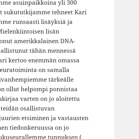
mme asuinpaikkoina yli 300
at sukututkijamme tehneet Kari
me runsaasti lisäyksiä ja
ielenkiintoisen lisän
tuonut amerikkalainen DNA-
sallistunut tähän mennessä
Kari kertoo enemmän omassa
seuratoiminta on samalla
ivanhempiemme tärkeälle
on ollut helpompi ponnistaa
kirjaa varten on jo aloitettu
teidän osallistuvan
uurien etsiminen ja vastausten
nen tiedonkeruussa on jo
sukuseurallemme tunnuksen (