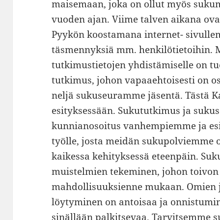
maisemaan, joka on ollut myös suku
vuoden ajan. Viime talven aikana ov
Pyykön koostamana internet- sivullem
täsmennyksiä mm. henkilötietoihin. M
tutkimustietojen yhdistämiselle on 
tutkimus, johon vapaaehtoisesti on o
neljä sukuseuramme jäsentä. Tästä 
esityksessään. Sukututkimus ja suku
kunnianosoitus vanhempiemme ja es
työlle, josta meidän sukupolviemme 
kaikessa kehityksessä eteenpäin. Suku
muistelmien tekeminen, johon toivon 
mahdollisuuksienne mukaan. Omien j
löytyminen on antoisaa ja onnistumi
sinällään palkitsevaa. Tarvitsemme 