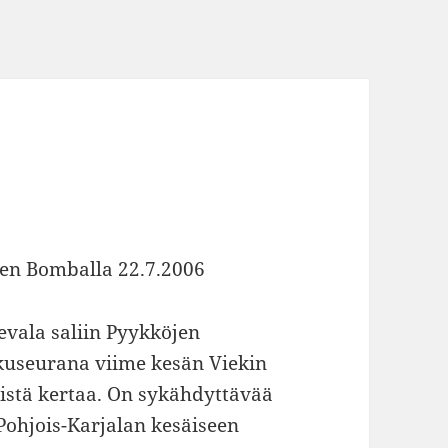
n Bomballa 22.7.2006
vala saliin Pyykköjen
seurana viime kesän Viekin
stä kertaa. On sykähdyttävää
 Pohjois-Karjalan kesäiseen