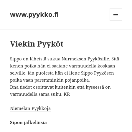
www.pyykko.fi
VALIKKO
JA
VIMPAIMET
Viekin Pyyköt
Sippo on läheistä sukua Nurmeksen Pyykösille. Sitä
kenen poika hän ei saatane varmuudella koskaan
selville, iän puolesta hän ei liene Sippo Pyykösen
poika vaan paremminkin pojanpoika.
Dna tiedot osoittavat kuitenkin että kyseessä on
varmuudella sama suku. KP.
Niemelän Pyykköjä
Sipon jälkeläisiä