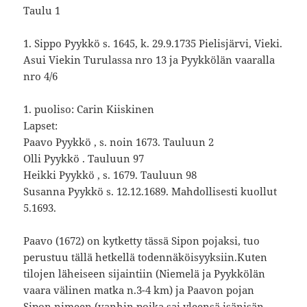
Taulu 1
1. Sippo Pyykkö s. 1645, k. 29.9.1735 Pielisjärvi, Vieki.
Asui Viekin Turulassa nro 13 ja Pyykkölän vaaralla
nro 4/6
1. puoliso: Carin Kiiskinen
Lapset:
Paavo Pyykkö , s. noin 1673. Tauluun 2
Olli Pyykkö . Tauluun 97
Heikki Pyykkö , s. 1679. Tauluun 98
Susanna Pyykkö s. 12.12.1689. Mahdollisesti kuollut
5.1693.
Paavo (1672) on kytketty tässä Sipon pojaksi, tuo
perustuu tällä hetkellä todennäköisyyksiin.Kuten
tilojen läheiseen sijaintiin (Niemelä ja Pyykkölän
vaara välinen matka n.3-4 km) ja Paavon pojan
Sipon nimeen (vanhin poika sai yleensä isänisän