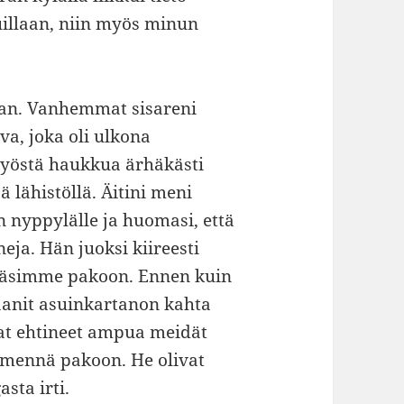
uillaan, niin myös minun
aan. Vanhemmat sisareni
va, joka oli ulkona
tayöstä haukkua ärhäkästi
 lähistöllä. Äitini meni
 nyppylälle ja huomasi, että
eja. Hän juoksi kiireesti
yntäsimme pakoon. Ennen kuin
aanit asuinkartanon kahta
ivat ehtineet ampua meidät
 mennä pakoon. He olivat
sta irti.