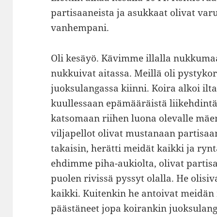
partisaaneista ja asukkaat olivat var
vanhempani.
Oli kesäyö. Kävimme illalla nukkum
nukkuivat aitassa. Meillä oli pystykor
juoksulangassa kiinni. Koira alkoi il
kuullessaan epämääräistä liikehdintää
katsomaan riihen luona olevalle mäen
viljapellot olivat mustanaan partisaan
takaisin, herätti meidät kaikki ja r
ehdimme piha-aukiolta, olivat partis
puolen rivissä pyssyt olalla. He olis
kaikki. Kuitenkin he antoivat meidän
päästäneet jopa koirankin juoksulanga