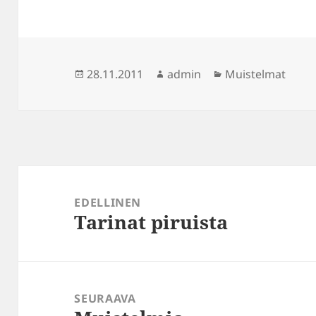
Julkaistu
Kirjoittaja
Kategoriat
28.11.2011
admin
Muistelmat
Artikkelien
selaus
EDELLINEN
Tarinat piruista
Edellinen
artikkeli:
SEURAAVA