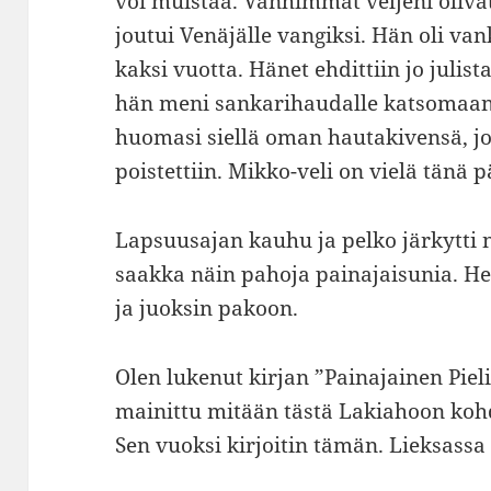
voi muistaa. Vanhimmat veljeni olivat
joutui Venäjälle vangiksi. Hän oli va
kaksi vuotta. Hänet ehdittiin jo julis
hän meni sankarihaudalle katsomaan, 
huomasi siellä oman hautakivensä, j
poistettiin. Mikko-veli on vielä tänä 
Lapsuusajan kauhu ja pelko järkytti 
saakka näin pahoja painajaisunia. Her
ja juoksin pakoon.
Olen lukenut kirjan ”Painajainen Pielis
mainittu mitään tästä Lakiahoon kohd
Sen vuoksi kirjoitin tämän. Lieksass