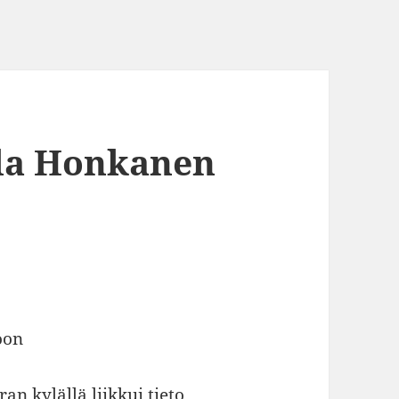
ila Honkanen
oon
an kylällä liikkui tieto