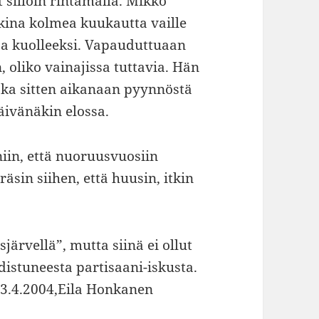
 silloin rintamalla. Mikko
nkina kolmea kuukautta vaille
taa kuolleeksi. Vapauduttuaan
oliko vainajissa tuttavia. Hän
oka sitten aikanaan pyynnöstä
päivänäkin elossa.
niin, että nuoruusvuosiin
äsin siihen, että huusin, itkin
järvellä”, mutta siinä ei ollut
istuneesta partisaani-iskusta.
a 3.4.2004,Eila Honkanen