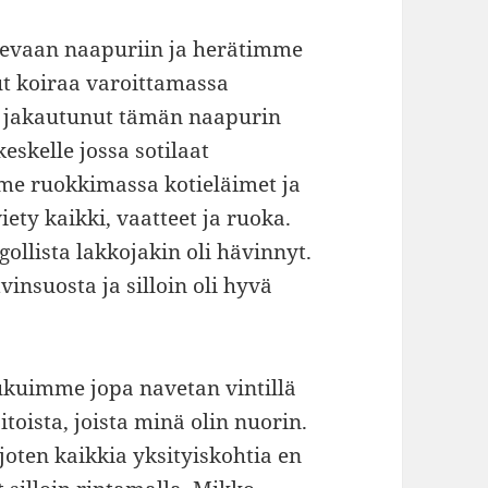
levaan naapuriin ja herätimme
ut koiraa varoittamassa
li jakautunut tämän naapurin
skelle jossa sotilaat
me ruokkimassa kotieläimet ja
ty kaikki, vaatteet ja ruoka.
ollista lakkojakin oli hävinnyt.
insuosta ja silloin oli hyvä
ukuimme jopa navetan vintillä
toista, joista minä olin nuorin.
joten kaikkia yksityiskohtia en