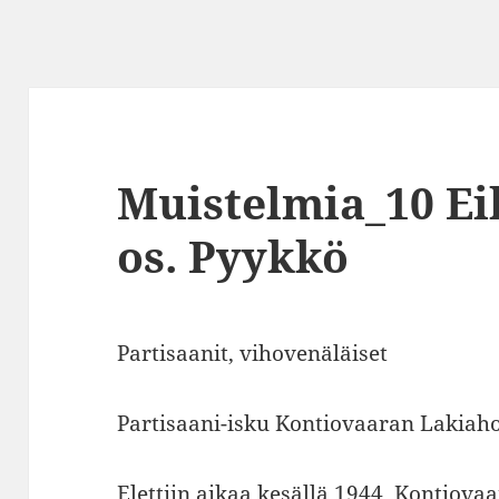
Muistelmia_10 E
os. Pyykkö
Partisaanit, vihovenäläiset
Partisaani-isku Kontiovaaran Lakiah
Elettiin aikaa kesällä 1944. Kontiovaar