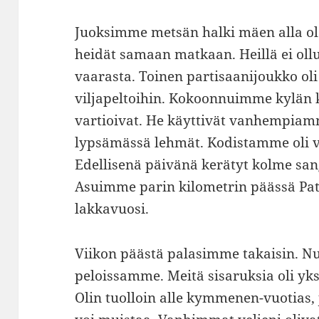
Juoksimme metsän halki mäen alla o
heidät samaan matkaan. Heillä ei oll
vaarasta. Toinen partisaanijoukko o
viljapeltoihin. Kokoonnuimme kylän ke
vartioivat. He käyttivät vanhempiam
lypsämässä lehmät. Kodistamme oli vie
Edellisenä päivänä kerätyt kolme sang
Asuimme parin kilometrin päässä Patv
lakkavuosi.
Viikon päästä palasimme takaisin. N
peloissamme. Meitä sisaruksia oli yksi
Olin tuolloin alle kymmenen-vuotias, 